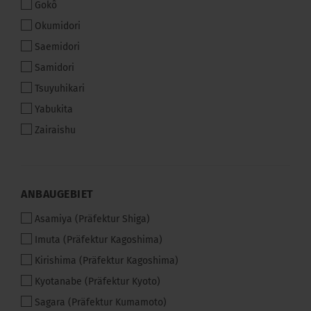
Gokô
Okumidori
Saemidori
Samidori
Tsuyuhikari
Yabukita
Zairaishu
ANBAUGEBIET
ANBAUGEBIET
Asamiya (Präfektur Shiga)
Imuta (Präfektur Kagoshima)
Kirishima (Präfektur Kagoshima)
Kyotanabe (Präfektur Kyoto)
Sagara (Präfektur Kumamoto)