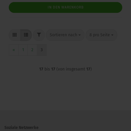
IN DEN WARENKORB
FILTER
Sortieren nach
pro Seite
Sortieren nach
8 pro Seite
«
1
2
3
17
bis
17
(von insgesamt
17
)
Soziale Netzwerke