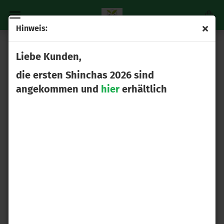
Hinweis:
JAPANISCHER GRÜNTEE
Liebe Kunden,
die ersten Shinchas 2026 sind
angekommen und
hier
erhältlich
Genmaicha
Gyokuro
Hojicha
Kabusecha
Sencha
Shincha 2026
Tamaryokucha &
Tee Sets
Kamairicha
Tencha