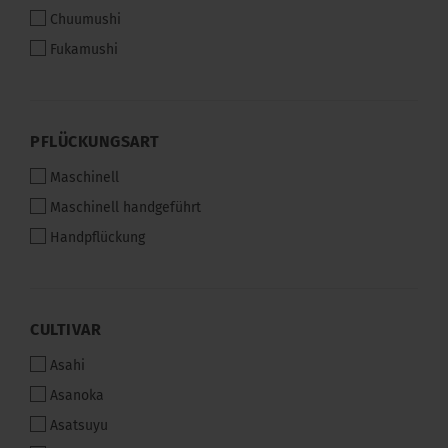
Chuumushi
Fukamushi
PFLÜCKUNGSART
PFLÜCKUNGSART
Maschinell
Maschinell handgeführt
Handpflückung
CULTIVAR
CULTIVAR
Asahi
Asanoka
Asatsuyu