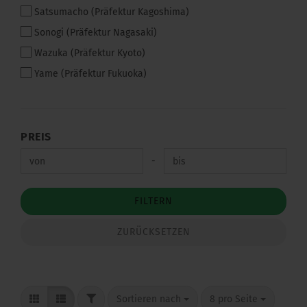
Satsumacho (Präfektur Kagoshima)
Sonogi (Präfektur Nagasaki)
Wazuka (Präfektur Kyoto)
Yame (Präfektur Fukuoka)
PREIS
PREIS
Preis bis
-
FILTERN
ZURÜCKSETZEN
FILTER
Sortieren nach
pro Seite
Sortieren nach
8 pro Seite